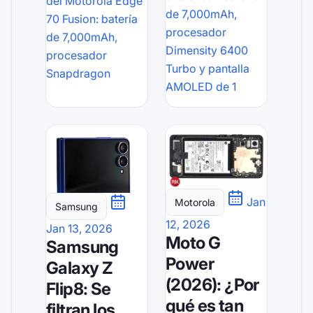
del Motorola Edge
de 7,000mAh,
70 Fusion: batería
procesador
de 7,000mAh,
Dimensity 6400
procesador
Turbo y pantalla
Snapdragon
AMOLED de 1
Jan
Motorola
Samsung
12, 2026
Jan 13, 2026
Moto G
Samsung
Power
Galaxy Z
(2026): ¿Por
Flip8: Se
qué es tan
filtran los