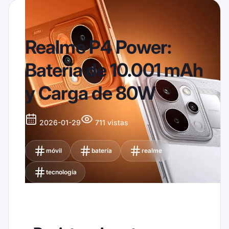
Realme P4 Power:
Batería de 10.001 mAh
y Carga de 80W
2026-01-29
711 vistas
móvil
batería
realme
tecnología