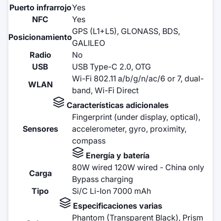
Puerto infrarrojo
Yes
NFC
Yes
GPS (L1+L5), GLONASS, BDS,
Posicionamiento
GALILEO
Radio
No
USB
USB Type-C 2.0, OTG
Wi-Fi 802.11 a/b/g/n/ac/6 or 7, dual-
WLAN
band, Wi-Fi Direct
Características adicionales
Fingerprint (under display, optical),
Sensores
accelerometer, gyro, proximity,
compass
Energía y batería
80W wired 120W wired - China only
Carga
Bypass charging
Tipo
Si/C Li-Ion 7000 mAh
Especificaciones varias
Phantom (Transparent Black), Prism