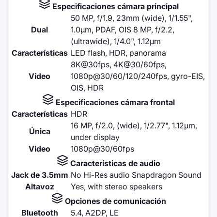
Especificaciones cámara principal
50 MP, f/1.9, 23mm (wide), 1/1.55",
Dual
1.0µm, PDAF, OIS 8 MP, f/2.2,
(ultrawide), 1/4.0", 1.12µm
Características
LED flash, HDR, panorama
8K@30fps, 4K@30/60fps,
Video
1080p@30/60/120/240fps, gyro-EIS,
OIS, HDR
Especificaciones cámara frontal
Características
HDR
16 MP, f/2.0, (wide), 1/2.77", 1.12µm,
Única
under display
Video
1080p@30/60fps
Características de audio
Jack de 3.5mm
No Hi-Res audio Snapdragon Sound
Altavoz
Yes, with stereo speakers
Opciones de comunicación
Bluetooth
5.4, A2DP, LE