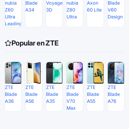
nubia
Blade
Voyage
nubia
Axon
Blade
Z60
A34
3D
Z80
60 Lite
V60
Ultra
Ultra
Design
Leading
Popular en ZTE
ZTE
ZTE
ZTE
ZTE
ZTE
ZTE
Blade
Blade
Blade
Blade
Blade
Blade
A36
A56
A35
V70
A55
A76
Max