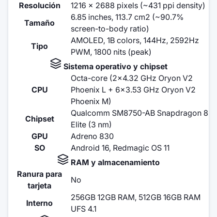
Resolución
1216 x 2688 pixels (~431 ppi density)
6.85 inches, 113.7 cm2 (~90.7%
Tamaño
screen-to-body ratio)
AMOLED, 1B colors, 144Hz, 2592Hz
Tipo
PWM, 1800 nits (peak)
Sistema operativo y chipset
Octa-core (2x4.32 GHz Oryon V2
CPU
Phoenix L + 6x3.53 GHz Oryon V2
Phoenix M)
Qualcomm SM8750-AB Snapdragon 8
Chipset
Elite (3 nm)
GPU
Adreno 830
SO
Android 16, Redmagic OS 11
RAM y almacenamiento
Ranura para
No
tarjeta
256GB 12GB RAM, 512GB 16GB RAM
Interno
UFS 4.1