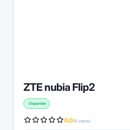
ZTE nubia Flip2
Disponible
0.0
(0 votos)