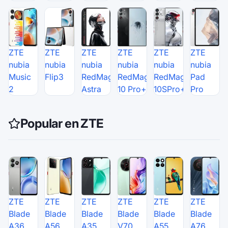
ZTE
ZTE
ZTE
ZTE
ZTE
ZTE
nubia
nubia
nubia
nubia
nubia
nubia
Music
Flip3
RedMagic
RedMagic
RedMagic
Pad
2
Astra
10 Pro+
10SPro+
Pro
Popular en ZTE
ZTE
ZTE
ZTE
ZTE
ZTE
ZTE
Blade
Blade
Blade
Blade
Blade
Blade
A36
A56
A35
V70
A55
A76