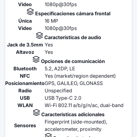
Video
1080p@30fps
Especificaciones cámara frontal
Única
16 MP
Video
1080p@30fps
Características de audio
Jack de 3.5mm
Yes
Altavoz
Yes
Opciones de comunicación
Bluetooth
5.2, A2DP, LE
NFC
Yes (market/region dependent)
Posicionamiento
GPS, GALILEO, GLONASS
Radio
Unspecified
USB
USB Type-C 2.0
WLAN
Wi-Fi 802.11 a/b/g/n/ac, dual-band
Características adicionales
Fingerprint (side-mounted),
Sensores
accelerometer, proximity