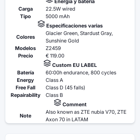
Energía y batería
Carga
22.5W wired
Tipo
5000 mAh
Especificaciones varias
Glacier Green, Stardust Gray,
Colores
Sunshine Gold
Modelos
Z2459
Precio
€ 119.00
Custom EU LABEL
Batería
60:00h endurance, 800 cycles
Energy
Class A
Free Fall
Class D (45 falls)
Repairability
Class B
Comment
Also known as ZTE nubia V70, ZTE
Note
Axon 70 in LATAM