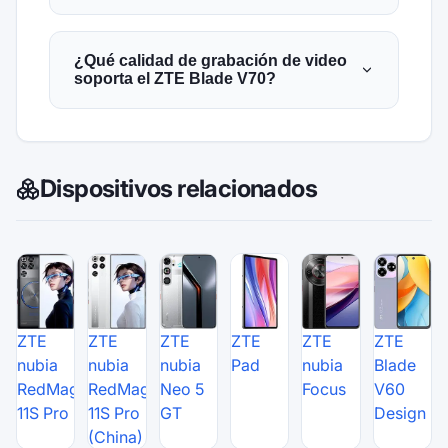
¿Qué calidad de grabación de video
soporta el ZTE Blade V70?
Dispositivos relacionados
ZTE
ZTE
ZTE
ZTE
ZTE
ZTE
nubia
nubia
nubia
Pad
nubia
Blade
RedMagic
RedMagic
Neo 5
Focus
V60
11S Pro
11S Pro
GT
Design
(China)