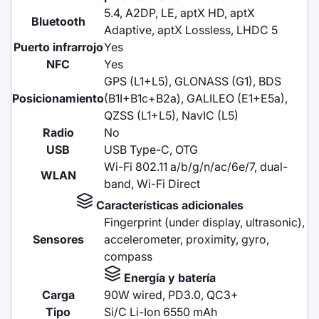
5.4, A2DP, LE, aptX HD, aptX
Bluetooth
Adaptive, aptX Lossless, LHDC 5
Puerto infrarrojo
Yes
NFC
Yes
GPS (L1+L5), GLONASS (G1), BDS
Posicionamiento
(B1I+B1c+B2a), GALILEO (E1+E5a),
QZSS (L1+L5), NavIC (L5)
Radio
No
USB
USB Type-C, OTG
Wi-Fi 802.11 a/b/g/n/ac/6e/7, dual-
WLAN
band, Wi-Fi Direct
Características adicionales
Fingerprint (under display, ultrasonic),
Sensores
accelerometer, proximity, gyro,
compass
Energía y batería
Carga
90W wired, PD3.0, QC3+
Tipo
Si/C Li-Ion 6550 mAh