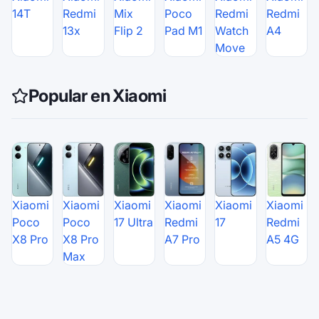
14T
Redmi
Mix
Poco
Redmi
Redmi
13x
Flip 2
Pad M1
Watch
A4
Move
Popular en Xiaomi
Xiaomi
Xiaomi
Xiaomi
Xiaomi
Xiaomi
Xiaomi
Poco
Poco
17 Ultra
Redmi
17
Redmi
X8 Pro
X8 Pro
A7 Pro
A5 4G
Max