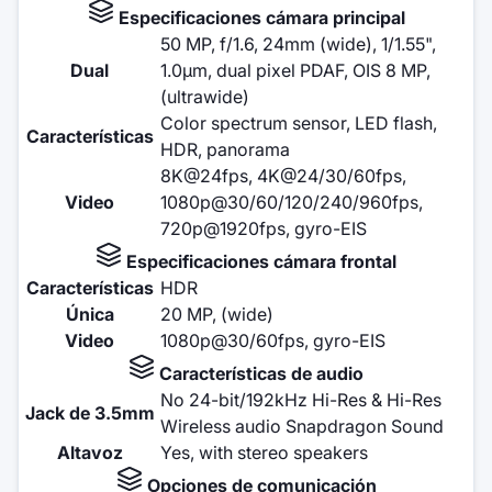
Especificaciones cámara principal
50 MP, f/1.6, 24mm (wide), 1/1.55",
Dual
1.0µm, dual pixel PDAF, OIS 8 MP,
(ultrawide)
Color spectrum sensor, LED flash,
Características
HDR, panorama
8K@24fps, 4K@24/30/60fps,
Video
1080p@30/60/120/240/960fps,
720p@1920fps, gyro-EIS
Especificaciones cámara frontal
Características
HDR
Única
20 MP, (wide)
Video
1080p@30/60fps, gyro-EIS
Características de audio
No 24-bit/192kHz Hi-Res & Hi-Res
Jack de 3.5mm
Wireless audio Snapdragon Sound
Altavoz
Yes, with stereo speakers
Opciones de comunicación