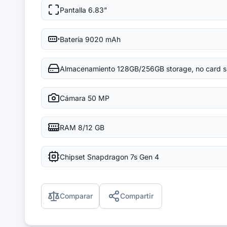
Pantalla
6.83"
Batería
9020 mAh
Almacenamiento
128GB/256GB storage, no card s
Cámara
50 MP
RAM
8/12 GB
Chipset
Snapdragon 7s Gen 4
Comparar
Compartir