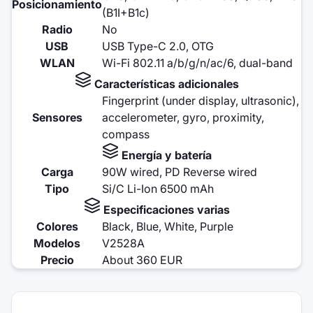
Posicionamiento
(B1I+B1c)
Radio
No
USB
USB Type-C 2.0, OTG
WLAN
Wi-Fi 802.11 a/b/g/n/ac/6, dual-band
Características adicionales
Fingerprint (under display, ultrasonic),
Sensores
accelerometer, gyro, proximity,
compass
Energía y batería
Carga
90W wired, PD Reverse wired
Tipo
Si/C Li-Ion 6500 mAh
Especificaciones varias
Colores
Black, Blue, White, Purple
Modelos
V2528A
Precio
About 360 EUR