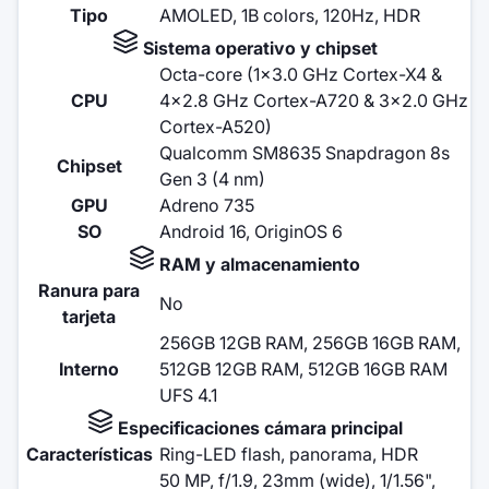
Tipo
AMOLED, 1B colors, 120Hz, HDR
Sistema operativo y chipset
Octa-core (1x3.0 GHz Cortex-X4 &
CPU
4x2.8 GHz Cortex-A720 & 3x2.0 GHz
Cortex-A520)
Qualcomm SM8635 Snapdragon 8s
Chipset
Gen 3 (4 nm)
GPU
Adreno 735
SO
Android 16, OriginOS 6
RAM y almacenamiento
Ranura para
No
tarjeta
256GB 12GB RAM, 256GB 16GB RAM,
Interno
512GB 12GB RAM, 512GB 16GB RAM
UFS 4.1
Especificaciones cámara principal
Características
Ring-LED flash, panorama, HDR
50 MP, f/1.9, 23mm (wide), 1/1.56",