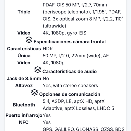
PDAF, OIS 50 MP, f/2.7, 70mm
Triple
(periscope telephoto), 1/1.95", PDAF,
OIS, 3x optical zoom 8 MP, f/2.2, 110˚
(ultrawide)
Video
4K, 1080p, gyro-EIS
Especificaciones cámara frontal
Características
HDR
Única
50 MP, f/2.0, 22mm (wide), AF
Video
4K, 1080p
Características de audio
Jack de 3.5mm
No
Altavoz
Yes, with stereo speakers
Opciones de comunicación
5.4, A2DP, LE, aptX HD, aptX
Bluetooth
Adaptive, aptX Lossless, LHDC 5
Puerto infrarrojo
Yes
NFC
Yes
GPS, GALILEO, GLONASS, QZSS, BDS