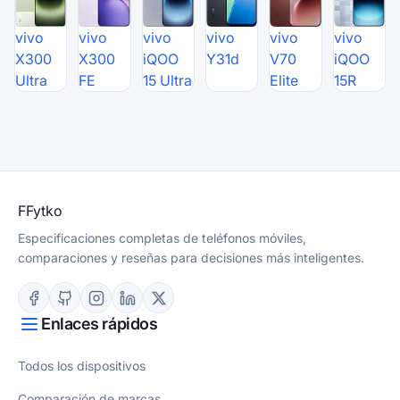
vivo
vivo
vivo
vivo
vivo
vivo
X300
X300
iQOO
Y31d
V70
iQOO
Ultra
FE
15 Ultra
Elite
15R
F
Fytko
Especificaciones completas de teléfonos móviles,
comparaciones y reseñas para decisiones más inteligentes.
Enlaces rápidos
Todos los dispositivos
Comparación de marcas