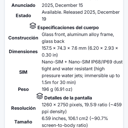
Anunciado
2025, December 15
Available. Released 2025, December
Estado
19
Especificaciones del cuerpo
Glass front, aluminum alloy frame,
Construcción
glass back
157.5 x 74.3 x 7.6 mm (6.20 x 2.93 x
Dimensiones
0.30 in)
Nano-SIM + Nano-SIM IP68/IP69 dust
tight and water resistant (high
SIM
pressure water jets; immersible up to
1.5m for 30 min)
Peso
196 g (6.91 oz)
Detalles de la pantalla
1260 x 2750 pixels, 19.5:9 ratio (~459
Resolución
ppi density)
6.59 inches, 106.1 cm2 (~90.7%
Tamaño
screen-to-body ratio)