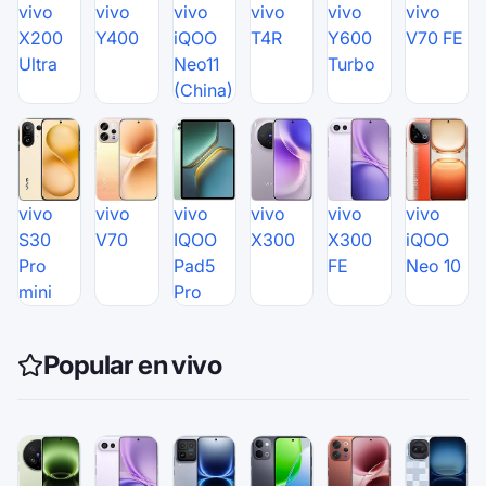
vivo
vivo
vivo
vivo
vivo
vivo
X200
Y400
iQOO
T4R
Y600
V70 FE
Ultra
Neo11
Turbo
(China)
vivo
vivo
vivo
vivo
vivo
vivo
S30
V70
IQOO
X300
X300
iQOO
Pro
Pad5
FE
Neo 10
mini
Pro
Popular en vivo