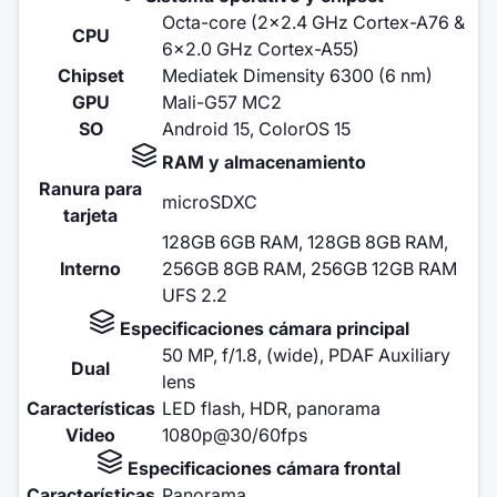
Octa-core (2x2.4 GHz Cortex-A76 &
CPU
6x2.0 GHz Cortex-A55)
Chipset
Mediatek Dimensity 6300 (6 nm)
GPU
Mali-G57 MC2
SO
Android 15, ColorOS 15
RAM y almacenamiento
Ranura para
microSDXC
tarjeta
128GB 6GB RAM, 128GB 8GB RAM,
Interno
256GB 8GB RAM, 256GB 12GB RAM
UFS 2.2
Especificaciones cámara principal
50 MP, f/1.8, (wide), PDAF Auxiliary
Dual
lens
Características
LED flash, HDR, panorama
Video
1080p@30/60fps
Especificaciones cámara frontal
Características
Panorama