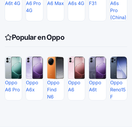
A6t 4G
A6 Pro
A6 Max
A6s 4G
F31
A6s
4G
Pro
(China)
Popular en Oppo
Oppo
Oppo
Oppo
Oppo
Oppo
Oppo
A6 Pro
A6x
Find
A6
A6t
Reno15
N6
F