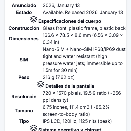
Anunciado
2026, January 13
Estado
Available. Released 2026, January 13
Especificaciones del cuerpo
Construcción
Glass front, plastic frame, plastic back
166.6 x 78.5 x 8.6 mm (6.56 x 3.09 x
Dimensiones
0.34 in)
Nano-SIM + Nano-SIM IP68/IP69 dust
tight and water resistant (high
SIM
pressure water jets; immersible up to
1.5m for 30 min)
Peso
216 g (7.62 oz)
Detalles de la pantalla
720 x 1570 pixels, 19.5:9 ratio (~256
Resolución
ppi density)
6.75 inches, 111.4 cm2 (~85.2%
Tamaño
screen-to-body ratio)
Tipo
IPS LCD, 120Hz, 1125 nits (peak)
Sistema operativo y chipset