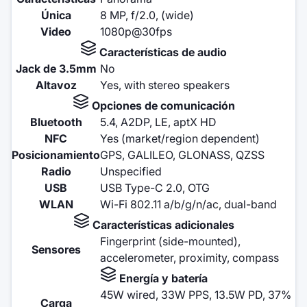
Única
8 MP, f/2.0, (wide)
Video
1080p@30fps
Características de audio
Jack de 3.5mm
No
Altavoz
Yes, with stereo speakers
Opciones de comunicación
Bluetooth
5.4, A2DP, LE, aptX HD
NFC
Yes (market/region dependent)
Posicionamiento
GPS, GALILEO, GLONASS, QZSS
Radio
Unspecified
USB
USB Type-C 2.0, OTG
WLAN
Wi-Fi 802.11 a/b/g/n/ac, dual-band
Características adicionales
Fingerprint (side-mounted),
Sensores
accelerometer, proximity, compass
Energía y batería
45W wired, 33W PPS, 13.5W PD, 37%
Carga