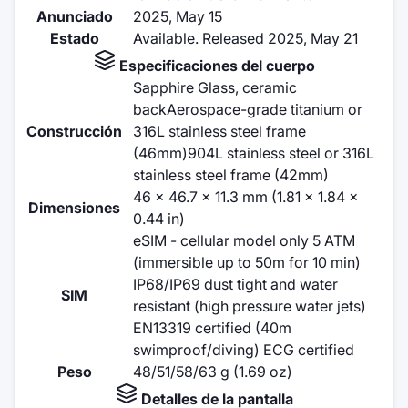
Anunciado
2025, May 15
Estado
Available. Released 2025, May 21
Especificaciones del cuerpo
Sapphire Glass, ceramic
backAerospace-grade titanium or
Construcción
316L stainless steel frame
(46mm)904L stainless steel or 316L
stainless steel frame (42mm)
46 x 46.7 x 11.3 mm (1.81 x 1.84 x
Dimensiones
0.44 in)
eSIM - cellular model only 5 ATM
(immersible up to 50m for 10 min)
IP68/IP69 dust tight and water
SIM
resistant (high pressure water jets)
EN13319 certified (40m
swimproof/diving) ECG certified
Peso
48/51/58/63 g (1.69 oz)
Detalles de la pantalla