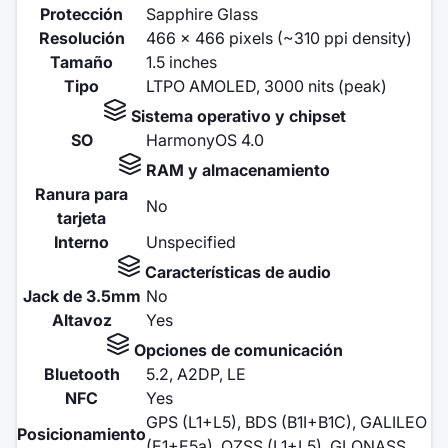
Protección
Sapphire Glass
Resolución
466 x 466 pixels (~310 ppi density)
Tamaño
1.5 inches
Tipo
LTPO AMOLED, 3000 nits (peak)
Sistema operativo y chipset
SO
HarmonyOS 4.0
RAM y almacenamiento
Ranura para
No
tarjeta
Interno
Unspecified
Características de audio
Jack de 3.5mm
No
Altavoz
Yes
Opciones de comunicación
Bluetooth
5.2, A2DP, LE
NFC
Yes
GPS (L1+L5), BDS (B1I+B1C), GALILEO
Posicionamiento
(E1+E5a), QZSS (L1+L5), GLONASS