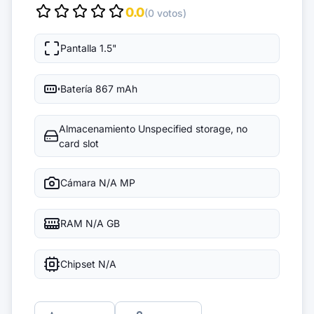
0.0
(0 votos)
Pantalla
1.5"
Batería
867 mAh
Almacenamiento
Unspecified storage, no
card slot
Cámara
N/A MP
RAM
N/A GB
Chipset
N/A