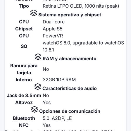
Tipo
Retina LTPO OLED, 1000 nits (peak)
Sistema operativo y chipset
CPU
Dual-core
Chipset
Apple S5
GPU
PowerVR
watchOS 6.0, upgradable to watchOS
SO
10.6.1
RAM y almacenamiento
Ranura para
No
tarjeta
Interno
32GB 1GB RAM
Características de audio
Jack de 3.5mm
No
Altavoz
Yes
Opciones de comunicación
Bluetooth
5.0, A2DP, LE
NFC
Yes