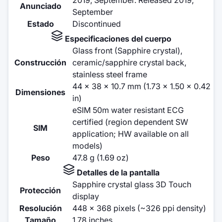
Anunciado
September
Estado
Discontinued
Especificaciones del cuerpo
Glass front (Sapphire crystal),
Construcción
ceramic/sapphire crystal back,
stainless steel frame
44 x 38 x 10.7 mm (1.73 x 1.50 x 0.42
Dimensiones
in)
eSIM 50m water resistant ECG
certified (region dependent SW
SIM
application; HW available on all
models)
Peso
47.8 g (1.69 oz)
Detalles de la pantalla
Sapphire crystal glass 3D Touch
Protección
display
Resolución
448 x 368 pixels (~326 ppi density)
Tamaño
1.78 inches