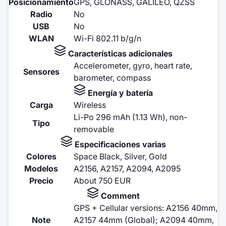
Posicionamiento
GPS, GLONASS, GALILEO, QZSS
Radio
No
USB
No
WLAN
Wi-Fi 802.11 b/g/n
Características adicionales
Accelerometer, gyro, heart rate,
Sensores
barometer, compass
Energía y batería
Carga
Wireless
Li-Po 296 mAh (1.13 Wh), non-
Tipo
removable
Especificaciones varias
Colores
Space Black, Silver, Gold
Modelos
A2156, A2157, A2094, A2095
Precio
About 750 EUR
Comment
GPS + Cellular versions: A2156 40mm,
Note
A2157 44mm (Global); A2094 40mm,