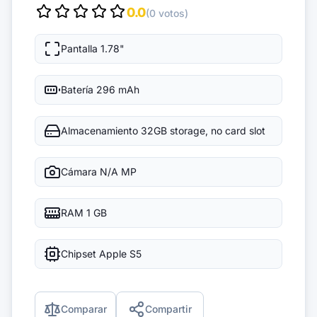
0.0
(0 votos)
Pantalla
1.78"
Batería
296 mAh
Almacenamiento
32GB storage, no card slot
Cámara
N/A MP
RAM
1 GB
Chipset
Apple S5
Comparar
Compartir